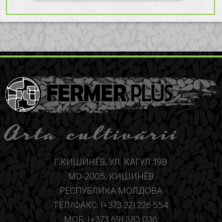
Г.КИШИНЁВ, УЛ. КАГУЛ 19B
MD-2005, КИШИНЁВ
РЕСПУБЛИКА МОЛДОВА
ТЕЛ/ФАКС: (+373 22) 226 554
МОБ: (+373 69) 383 036