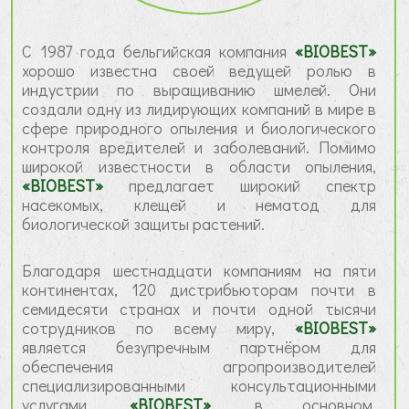
С 1987 года бельгийская компания
«BIOBEST»
хорошо известна своей ведущей ролью в
индустрии по выращиванию шмелей. Они
создали одну из лидирующих компаний в мире в
сфере природного опыления и биологического
контроля вредителей и заболеваний. Помимо
широкой известности в области опыления,
«BIOBEST»
предлагает широкий спектр
насекомых, клещей и нематод для
биологической защиты растений.
Благодаря шестнадцати компаниям на пяти
континентах, 120 дистрибьюторам почти в
семидесяти странах и почти одной тысячи
сотрудников по всему миру,
«BIOBEST»
является безупречным партнёром для
обеспечения агропроизводителей
специализированными консультационными
услугами.
«BIOBEST»
, в основном,