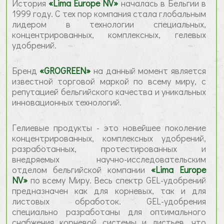
История
«Lima Europe NV»
началась в Бельгии в
1999 году. С тех пор компания стала глобальным
лидером в технологии специальных,
концентрированных, комплексных, гелевых
удобрений.
Бренд
«GROGREEN»
на данный момент является
известной торговой маркой по всему миру, с
репутацией бельгийского качества и уникальных
инновационных технологий.
Гелиевые продукты - это новейшее поколение
концентрированных, комплексных удобрений,
разработанных, протестированных и
внедряемых научно-исследовательским
отделом бельгийской компании
«Lima Europe
NV»
по всему Миру. Весь спектр GEL-удобрений
предназначен как для корневых, так и для
листовых обработок. GEL-удобрения
специально разработаны для оптимального
снабжения корневой системы и листьев, что