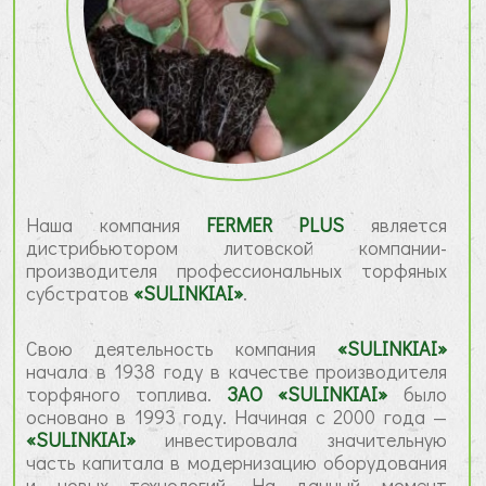
Наша компания
FERMER PLUS
является
дистрибьютором литовской компании-
производителя профессиональных торфяных
субстратов
«SULINKIAI»
.
Cвою деятельность компания
«SULINKIAI»
начала в 1938 году в качестве производителя
торфянoгo топлива.
ЗАО «SULINKIAI»
былo
основанo в 1993 году. Начиная с 2000 года —
«SULINKIAI»
инвестировала значительную
часть капитала в модернизацию оборудования
и новых технологий. На данный момент