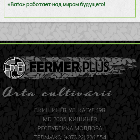
«Bato» работает над миром будущего!
Г.КИШИНЁВ, УЛ. КАГУЛ 19B
MD-2005, КИШИНЁВ
РЕСПУБЛИКА МОЛДОВА
ТЕЛ/ФАКС: (+373 22) 226 554