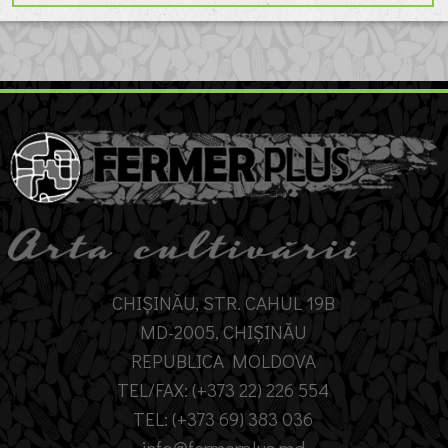
CHIȘINĂU, STR. CAHUL 19B
MD-2005, CHIȘINĂU
REPUBLICA MOLDOVA
TEL/FAX: (+373 22) 226 554
TEL: (+373 69) 383 036
info@fermerplus.md