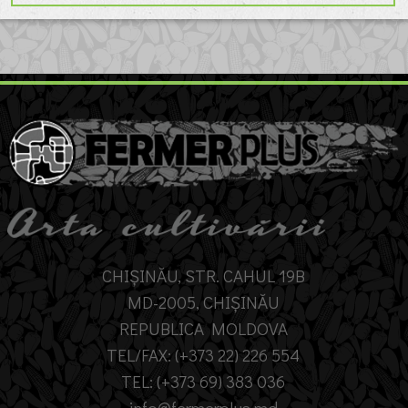
CHIȘINĂU, STR. CAHUL 19B
MD-2005, CHIȘINĂU
REPUBLICA MOLDOVA
TEL/FAX: (+373 22) 226 554
TEL: (+373 69) 383 036
info@fermerplus.md