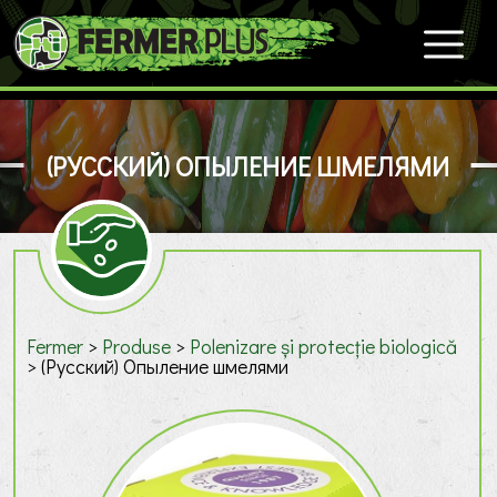
(РУССКИЙ) ОПЫЛЕНИЕ ШМЕЛЯМИ
Fermer
>
Produse
>
Polenizare și protecție biologică
>
(Русский) Опыление шмелями