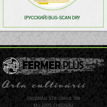
(РУССКИЙ) BUG-SCAN DRY
CHIȘINĂU, STR. CAHUL 19B
MD-2005, CHIȘINĂU