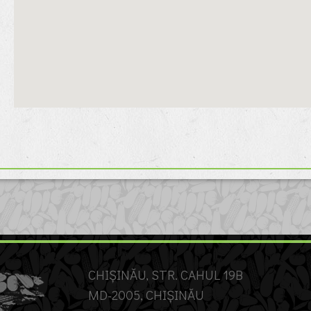
CHIȘINĂU, STR. CAHUL 19B
MD-2005, CHIȘINĂU