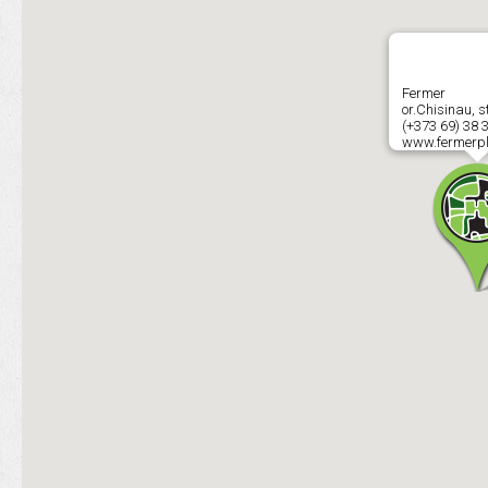
Fermer
or.Chisinau, s
(+373 69) 38 
www.fermerp