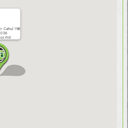
tr. Cahul 19B
30 36
lus.md