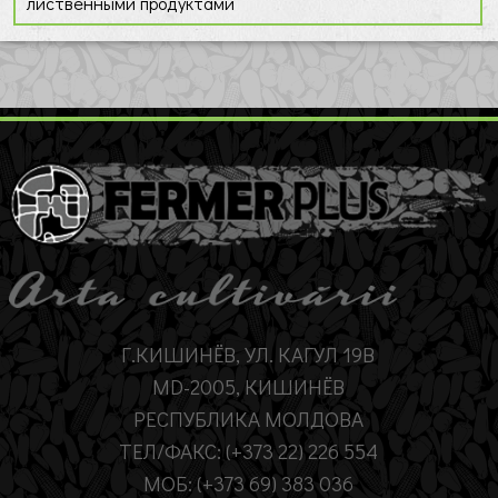
лиственными продуктами
Г.КИШИНЁВ, УЛ. КАГУЛ 19B
MD-2005, КИШИНЁВ
РЕСПУБЛИКА МОЛДОВА
ТЕЛ/ФАКС: (+373 22) 226 554
МОБ: (+373 69) 383 036