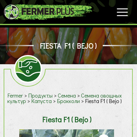
FIESTA F1 ( BEJO )
Fermer
>
Продукты
>
Семена
>
Cемена овощных
культур
>
Капуста
>
Брокколи
>
Fiesta F1 ( Bejo )
Fiesta F1 ( Bejo )