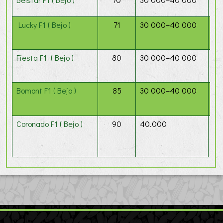
Lucky F1 ( Bejo )
71
30 000–40 000
Мо
к
м
Fiesta F1 ( Bejo )
80
30 000–40 000
Ун
не
Bomont F1 ( Bejo )
85
30 000–40 000
Ср
Вы
Coronado F1 ( Bejo )
90
40.000
Ги
со
ра