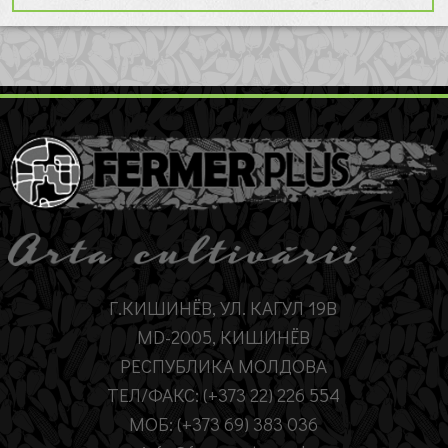
Г.КИШИНЁВ, УЛ. КАГУЛ 19B
MD-2005, КИШИНЁВ
РЕСПУБЛИКА МОЛДОВА
ТЕЛ/ФАКС: (+373 22) 226 554
МОБ: (+373 69) 383 036