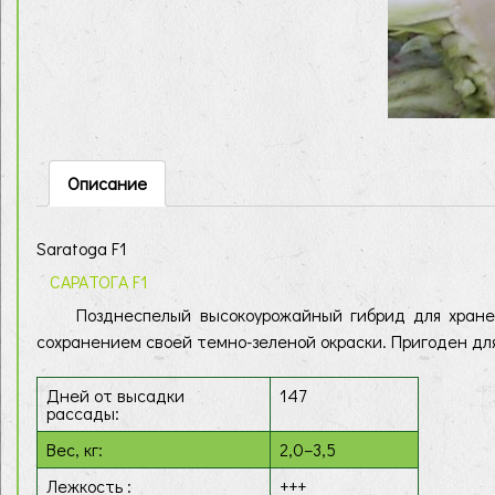
Описание
Saratoga F1
САРАТОГА F1
Позднеспелый высокоурожайный гибрид для хранения
сохранением своей темно-зеленой окраски. Пригоден дл
Дней от высадки
147
рассады:
Вес, кг:
2,0–3,5
Лежкость :
+++