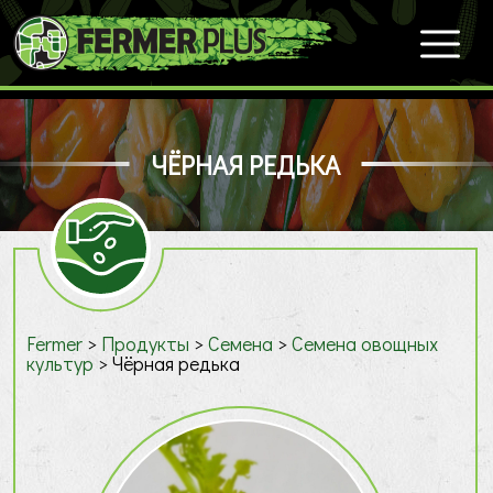
ЧЁРНАЯ РЕДЬКА
Fermer
>
Продукты
>
Семена
>
Cемена овощных
культур
>
Чёрная редька